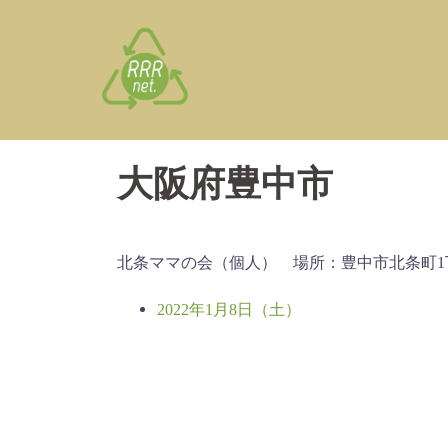
コ
ン
テ
ン
ツ
へ
大阪府豊中市
ス
キ
ッ
プ
北条ママの会（個人） 場所：豊中市北条町1
2022年1月8日（土）