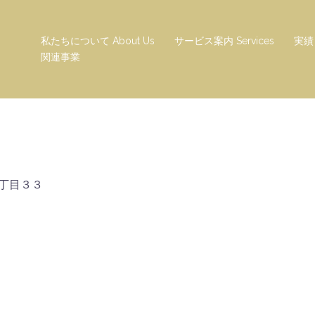
私たちについて About Us
サービス案内 Services
実績 
関連事業
丁目３３