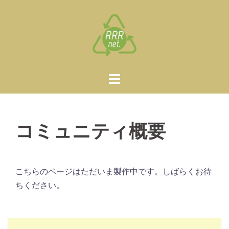
コ
ン
テ
ン
ツ
へ
ス
キ
ッ
コミュニティ概要
プ
こちらのページはただいま製作中です。しばらくお待
ちください。